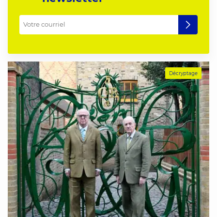
Votre courriel
*
Décryptage