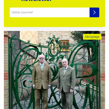
Votre courriel
*
Décryptage