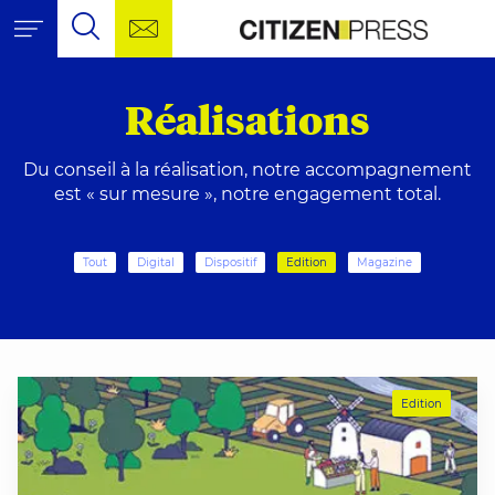
Aller au contenu
Citizen Pr
Outils de navigation
Contactez-nous !
Citizen Press, agence de
Recherche
Recherche pour :
Rech
Réalisations
Du conseil à la réalisation, notre accompagnement
est « sur mesure », notre engagement total.
Tout
Digital
Dispositif
Edition
Magazine
Edition