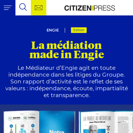
Aller au contenu
Citizen Pr
Outils de navigation
Contactez-nous !
Citizen Press, agence de
Recherche
Recherche pour :
Rech
ENGIE
Edition
La médiation
made in Engie
Le Médiateur d’Engie agit en toute
indépendance dans les litiges du Groupe.
Son rapport d’activité est le reflet de ses
valeurs : indépendance, écoute, impartialité
et transparence.