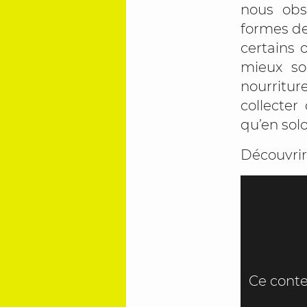
nous obs
formes de
certains 
mieux so
nourritu
collecter
qu’en sol
Découvrir 
Ce conte