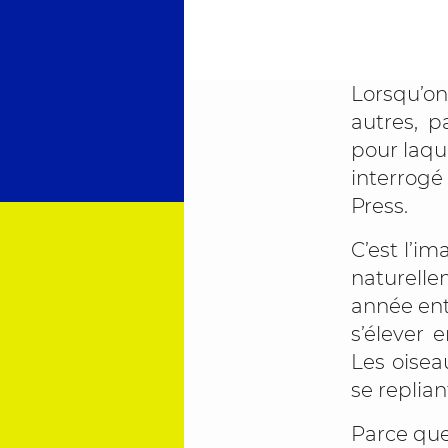
Lorsqu’o
autres, p
pour laqu
interrogé
Press.
C’est l’i
naturell
année ent
s’élever 
Les oisea
se replia
Parce que