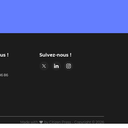
us !
Suivez-nous !
 86 86
Made with
by Citizen Press - Copyright © 2026