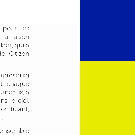
 pour les
 la raison
aer, qui a
de Citizen
 (presque)
nt chaque
urneaux, à
s le ciel.
 ondulant,
 !
u’ensemble