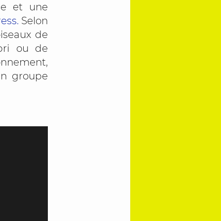
le et une
ress.
Selon
oiseaux de
bri ou de
onnement,
 en groupe