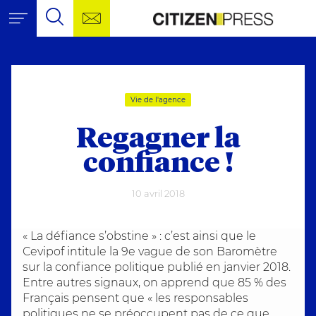
Aller au contenu
Citizen Pr
Outils de navigation
Contactez-nous !
Citizen Press, agence de
Recherche
Recherche pour :
Rech
Vie de l'agence
Regagner la
confiance !
10 avril 2018
« La défiance s’obstine » : c’est ainsi que le
Cevipof intitule la 9e vague de son Baromètre
sur la confiance politique publié en janvier 2018.
Entre autres signaux, on apprend que 85 % des
Français pensent que « les responsables
politiques ne se préoccupent pas de ce que