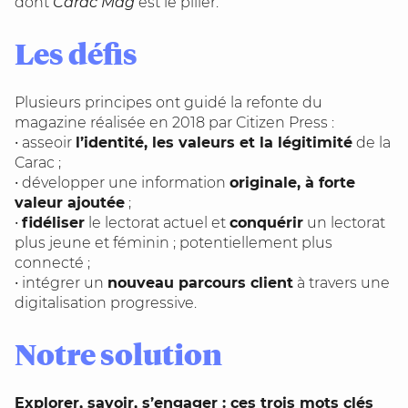
dont
Carac Mag
est le pilier.
Les défis
Plusieurs principes ont guidé la refonte du
magazine réalisée en 2018 par Citizen Press :
• asseoir
l’identité, les valeurs et la légitimité
de la
Carac ;
• développer une information
originale, à forte
valeur ajoutée
;
•
fidéliser
le lectorat actuel et
conquérir
un lectorat
plus jeune et féminin ; potentiellement plus
connecté ;
• intégrer un
nouveau parcours client
à travers une
digitalisation progressive.
Notre solution
Explorer, savoir, s’engager : ces trois mots clés