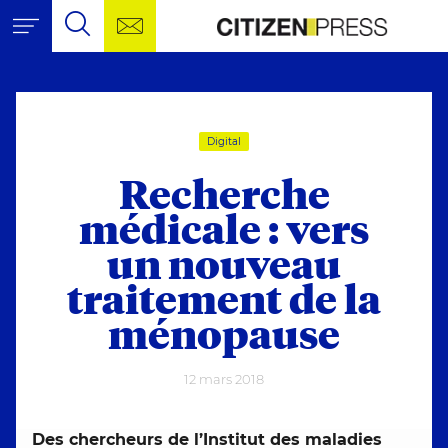
Aller au contenu
Citizen Pr
Outils de navigation
Contactez-nous !
Citizen Press, agence de
Recherche
Recherche pour :
Rech
Digital
Recherche
médicale : vers
un nouveau
traitement de la
ménopause
12 mars 2018
Des chercheurs de l’Institut des maladies