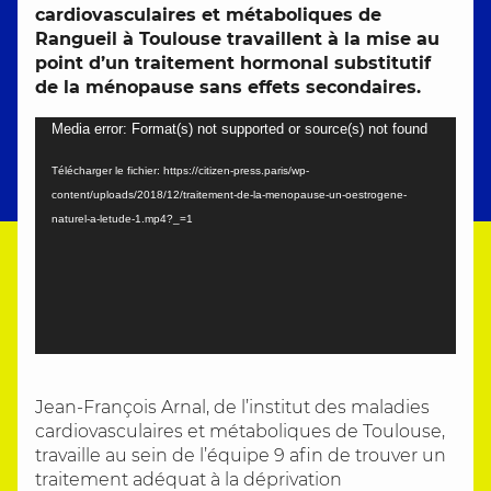
cardiovasculaires et métaboliques de
Rangueil à Toulouse travaillent à la mise au
point d’un traitement hormonal substitutif
de la ménopause sans effets secondaires.
Lecteur
Media error: Format(s) not supported or source(s) not found
vidéo
Télécharger le fichier: https://citizen-press.paris/wp-
content/uploads/2018/12/traitement-de-la-menopause-un-oestrogene-
naturel-a-letude-1.mp4?_=1
Jean-François Arnal, de l’institut des maladies
cardiovasculaires et métaboliques de Toulouse,
travaille au sein de l’équipe 9 afin de trouver un
traitement adéquat à la déprivation